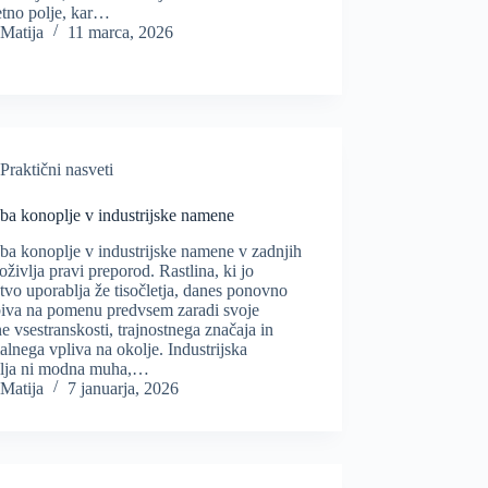
tno polje, kar…
Matija
11 marca, 2026
Praktični nasveti
ba konoplje v industrijske namene
a konoplje v industrijske namene v zadnjih
doživlja pravi preporod. Rastlina, ki jo
tvo uporablja že tisočletja, danes ponovno
biva na pomenu predvsem zaradi svoje
e vsestranskosti, trajnostnega značaja in
lnega vpliva na okolje. Industrijska
lja ni modna muha,…
Matija
7 januarja, 2026