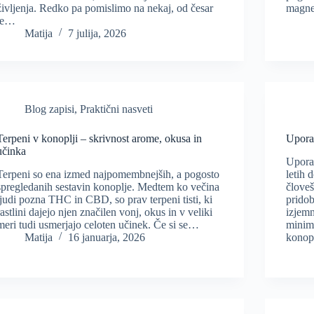
življenja. Redko pa pomislimo na nekaj, od česar
magne
je…
Matija
7 julija, 2026
Blog zapisi
,
Praktični nasveti
Terpeni v konoplji – skrivnost arome, okusa in
Upora
učinka
Uporab
Terpeni so ena izmed najpomembnejših, a pogosto
letih 
spregledanih sestavin konoplje. Medtem ko večina
človeš
ljudi pozna THC in CBD, so prav terpeni tisti, ki
prido
rastlini dajejo njen značilen vonj, okus in v veliki
izjemn
meri tudi usmerjajo celoten učinek. Če si se…
minima
Matija
16 januarja, 2026
konop