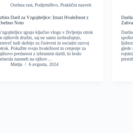
Osebna rast
,
Podjetništvo
,
Praktični nasveti
Izbira Daril za Vzgojiteljice: Izrazi Hvaležnost z
Darila
Osebno Noto
Zahva
Vzgojiteljice igrajo ključno vlogo v življenju otrok
Darila
in njihovih družin, saj ne samo izobražujejo,
spošto
temveč tudi skrbijo za čustveni in socialni razvoj
ljubez
otrok. Pokažite svojo hvaležnost in cenjenje za
glede 
njihovo predanost z izbranimi darili, ki bodo
rojstn
prinesla nasmeh na njihov…
premi
Matija
6 avgusta, 2024