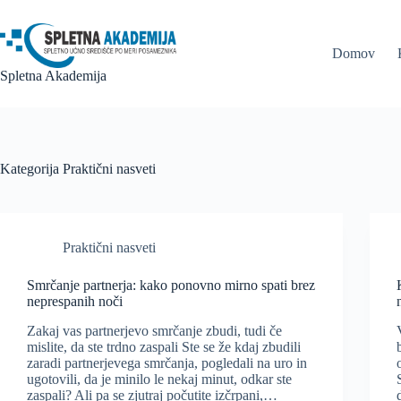
Skip
to
content
Domov
Spletna Akademija
Kategorija
Praktični nasveti
Praktični nasveti
Smrčanje partnerja: kako ponovno mirno spati brez
neprespanih noči
Zakaj vas partnerjevo smrčanje zbudi, tudi če
mislite, da ste trdno zaspali Ste se že kdaj zbudili
zaradi partnerjevega smrčanja, pogledali na uro in
ugotovili, da je minilo le nekaj minut, odkar ste
zaspali? Ali pa se zjutraj počutite izčrpani,…