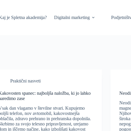
Kaj je Spletna akademija?
Digitalni marketing
Podjetništ
Praktični nasveti
Kakovosten spanec: najboljša naložba, ki jo lahko
Neodi
naredimo zase
Neodi
Vsak dan vlagamo v številne stvari. Kupujemo
magnet
boljši telefon, nov avtomobil, kakovostnejša
Njiho
oblačila, zdravo prehrano in prehranska dopolnila.
široka
Skrbimo za svojo telesno pripravljenost, urejamo
nepogr
dom in iščemo načine, kako izboljšati kakovost
pogost