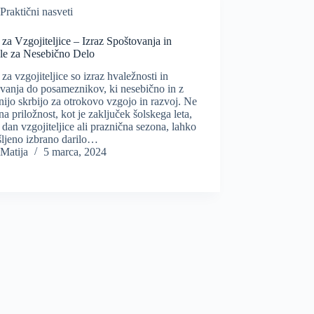
Praktični nasveti
 za Vzgojiteljice – Izraz Spoštovanja in
le za Nesebično Delo
 za vzgojiteljice so izraz hvaležnosti in
vanja do posameznikov, ki nesebično in z
nijo skrbijo za otrokovo vzgojo in razvoj. Ne
na priložnost, kot je zaključek šolskega leta,
i dan vzgojiteljice ali praznična sezona, lahko
šljeno izbrano darilo…
Matija
5 marca, 2024