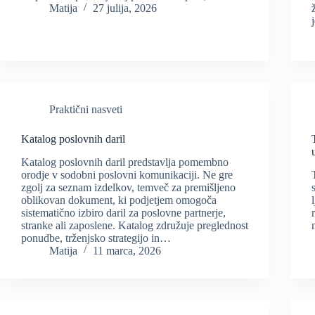
Matija
27 julija, 2026
Praktični nasveti
Katalog poslovnih daril
Katalog poslovnih daril predstavlja pomembno
orodje v sodobni poslovni komunikaciji. Ne gre
zgolj za seznam izdelkov, temveč za premišljeno
oblikovan dokument, ki podjetjem omogoča
sistematično izbiro daril za poslovne partnerje,
stranke ali zaposlene. Katalog združuje preglednost
ponudbe, trženjsko strategijo in…
Matija
11 marca, 2026