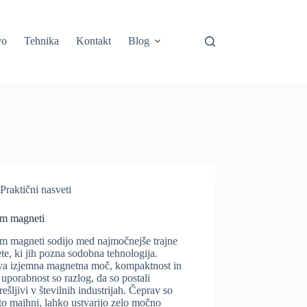
vo
Tehnika
Kontakt
Blog
Praktični nasveti
m magneti
m magneti sodijo med najmočnejše trajne
e, ki jih pozna sodobna tehnologija.
va izjemna magnetna moč, kompaktnost in
 uporabnost so razlog, da so postali
ešljivi v številnih industrijah. Čeprav so
o majhni, lahko ustvarijo zelo močno